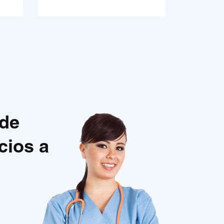
 de
cios a