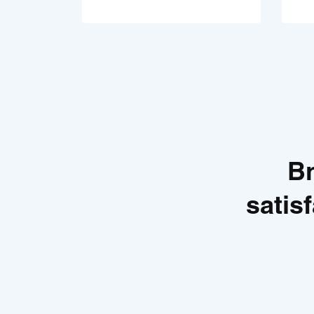
Br
satis