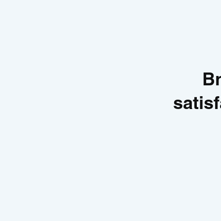
Br
satis