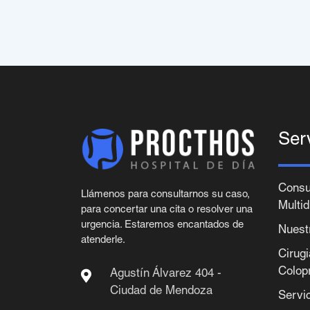
Ser
Consu
Llámenos para consultarnos su caso,
Multid
para concertar una cita o resolver una
urgencia. Estaremos encantados de
Nuest
atenderle.
Cirug
Colop
Agustín Álvarez 404 -
Ciudad de Mendoza
Servi