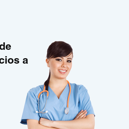
 de
cios a