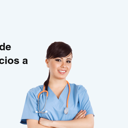
 de
cios a