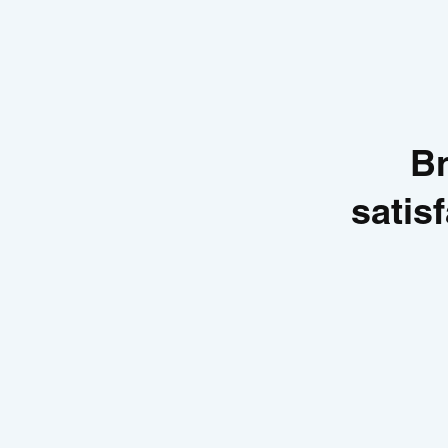
Br
satis