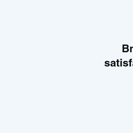
Br
satis