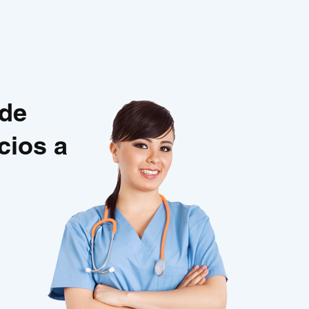
 de
cios a